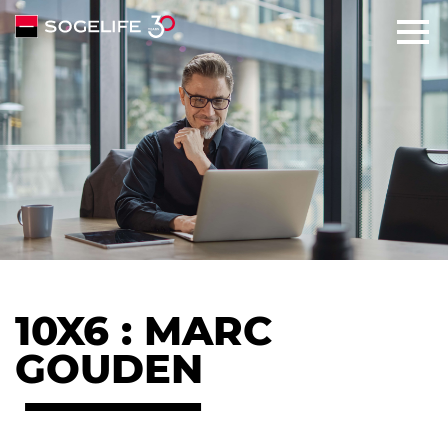
SOLUTIONS
ABOUT
COMMITMENTS
TALENTS
10X6 : MARC
NEWS
GOUDEN
CONTACT