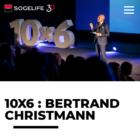
SOLUTIONS
ABOUT
COMMITMENTS
TALENTS
10X6 : BERTRAND
NEWS
CHRISTMANN
CONTACT