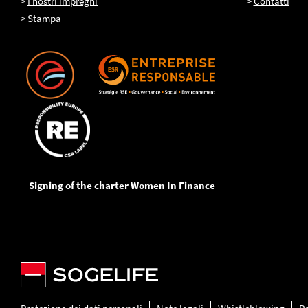
>
I nostri impregni
>
Contatti
>
Stampa
Signing of the charter Women In Finance