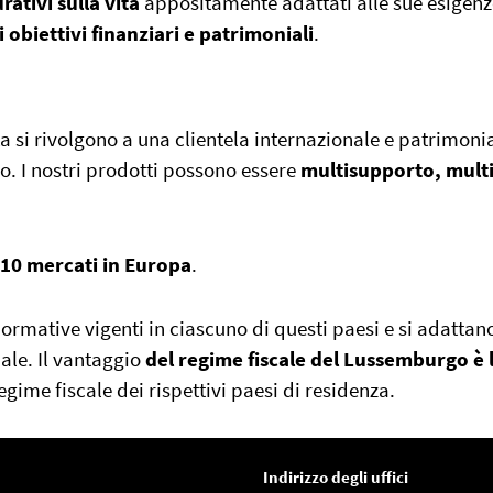
rativi sulla vita
appositamente adattati alle sue esigenz
i obiettivi finanziari e patrimoniali
.
ita si rivolgono a una clientela internazionale e patrimon
o. I nostri prodotti possono essere
multisupporto, mult
10 mercati in Europa
.
normative vigenti in ciascuno di questi paesi e si adattan
ale. Il vantaggio
del regime fiscale del Lussemburgo è 
egime fiscale dei rispettivi paesi di residenza.
Indirizzo degli uffici