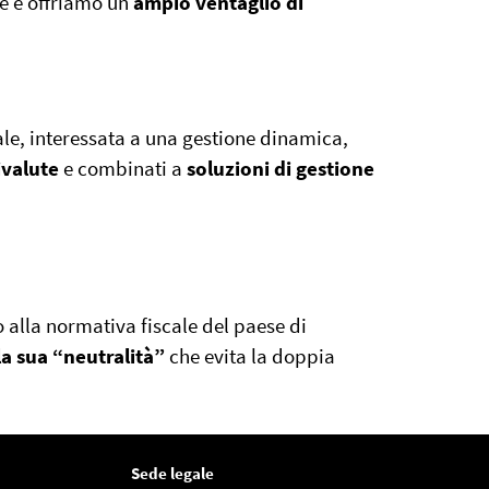
e e offriamo un
ampio ventaglio di
iale, interessata a una gestione dinamica,
ivalute
e combinati a
soluzioni di gestione
o alla normativa fiscale del paese di
la sua “neutralità”
che evita la doppia
Sede legale