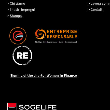
>
Chi siamo
> Lavora con n
>
I nostri impregni
>
Contatti
>
Stampa
Signing of the charter Women In Finance