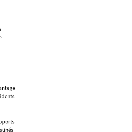
n
e
vantage
idents
upports
stinés