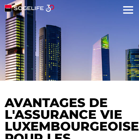
SOLUTIONS
HISTOIRE
ENGAGEMENTS
TALENTS
AVANTAGES DE
NEWS
L'ASSURANCE VIE
LUXEMBOURGEOISE
CONTACT
POUR LES