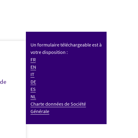
Un formulaire téléchargeable est à
votre disposition :
FR
EN
IT
 de
DE
ES
NL
Charte données de Société
Générale