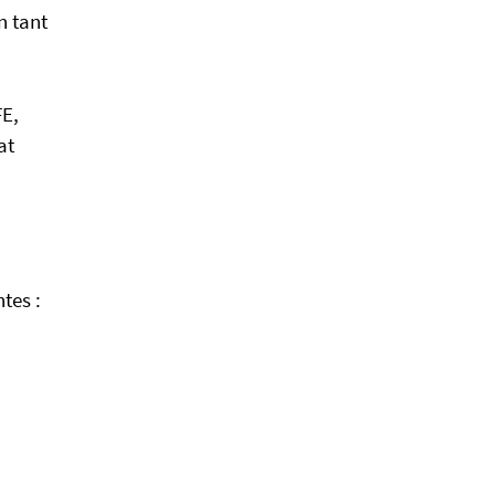
n tant
FE,
at
tes :