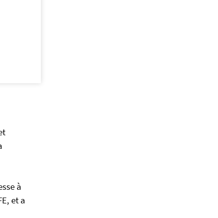
et
a
esse à
E, et a