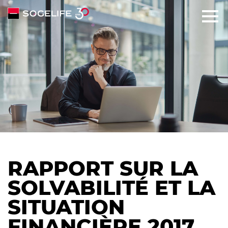
SOLUTIONS
HISTOIRE
ENGAGEMENTS
TALENTS
RAPPORT SUR LA
NEWS
SOLVABILITÉ ET LA
SITUATION
CONTACT
FINANCIÈRE 2017